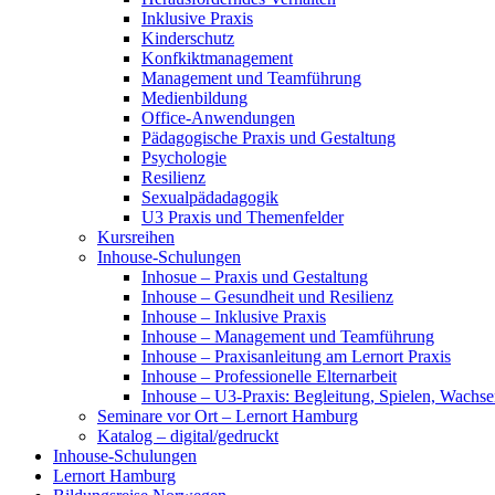
Inklusive Praxis
Kinderschutz
Konfkiktmanagement
Management und Teamführung
Medienbildung
Office-Anwendungen
Pädagogische Praxis und Gestaltung
Psychologie
Resilienz
Sexualpädadagogik
U3 Praxis und Themenfelder
Kursreihen
Inhouse-Schulungen
Inhosue – Praxis und Gestaltung
Inhouse – Gesundheit und Resilienz
Inhouse – Inklusive Praxis
Inhouse – Management und Teamführung
Inhouse – Praxisanleitung am Lernort Praxis
Inhouse – Professionelle Elternarbeit
Inhouse – U3-Praxis: Begleitung, Spielen, Wachs
Seminare vor Ort – Lernort Hamburg
Katalog – digital/gedruckt
Inhouse-Schulungen
Lernort Hamburg