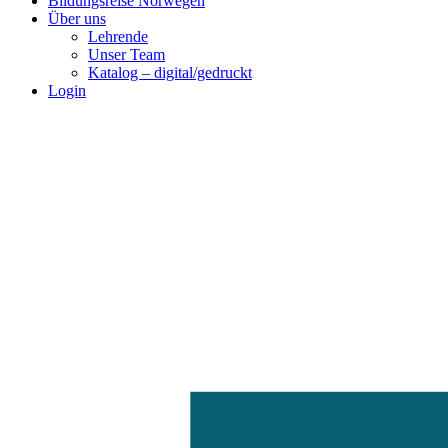
Bildungsreise Norwegen
Über uns
Lehrende
Unser Team
Katalog – digital/gedruckt
Login