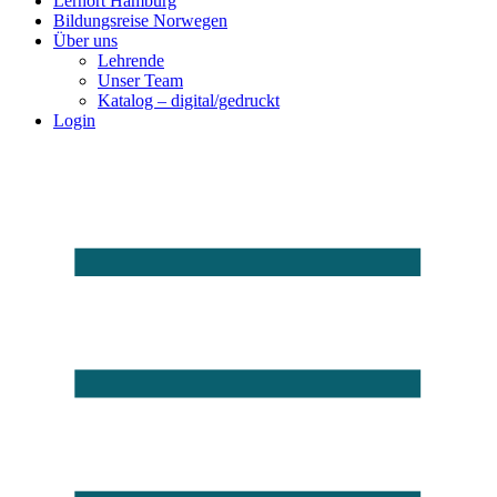
Lernort Hamburg
Bildungsreise Norwegen
Über uns
Lehrende
Unser Team
Katalog – digital/gedruckt
Login