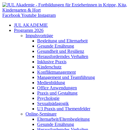
Zum
Inhalt
springen
Facebook
Youtube
Instagram
JUL AKADEMIE
Programm 2026
Impulsvorträge
Begleitung und Elternarbeit
Gesunde Ernährung
Gesundheit und Resilienz
Herausforderndes Verhalten
Inklusive Praxis
Kinderschutz
Konfliktmanagement
Management und Teamführung
Medienbildung
Office Anwendungen
Praxis und Gestaltung
Psychologie
Sexualpädagogik
U3 Praxis und Themenfelder
Online-Seminare
Elternarbeit/Elternbegleitung
Gesunde Ernährung
Herausforderndes Verhalten