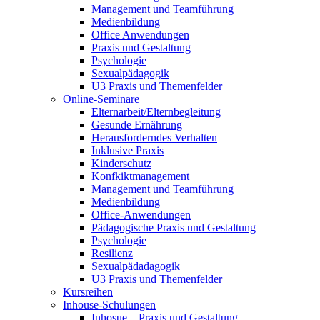
Management und Teamführung
Medienbildung
Office Anwendungen
Praxis und Gestaltung
Psychologie
Sexualpädagogik
U3 Praxis und Themenfelder
Online-Seminare
Elternarbeit/Elternbegleitung
Gesunde Ernährung
Herausforderndes Verhalten
Inklusive Praxis
Kinderschutz
Konfkiktmanagement
Management und Teamführung
Medienbildung
Office-Anwendungen
Pädagogische Praxis und Gestaltung
Psychologie
Resilienz
Sexualpädadagogik
U3 Praxis und Themenfelder
Kursreihen
Inhouse-Schulungen
Inhosue – Praxis und Gestaltung