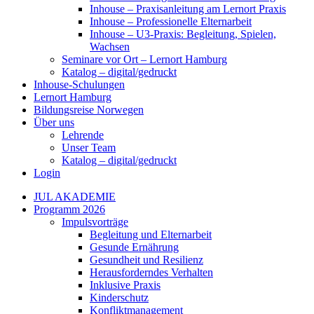
Inhouse – Praxisanleitung am Lernort Praxis
Inhouse – Professionelle Elternarbeit
Inhouse – U3-Praxis: Begleitung, Spielen,
Wachsen
Seminare vor Ort – Lernort Hamburg
Katalog – digital/gedruckt
Inhouse-Schulungen
Lernort Hamburg
Bildungsreise Norwegen
Über uns
Lehrende
Unser Team
Katalog – digital/gedruckt
Login
JUL AKADEMIE
Programm 2026
Impulsvorträge
Begleitung und Elternarbeit
Gesunde Ernährung
Gesundheit und Resilienz
Herausforderndes Verhalten
Inklusive Praxis
Kinderschutz
Konfliktmanagement