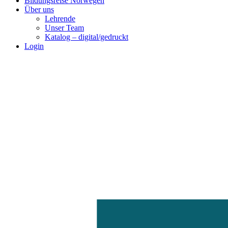
Bildungsreise Norwegen
Über uns
Lehrende
Unser Team
Katalog – digital/gedruckt
Login