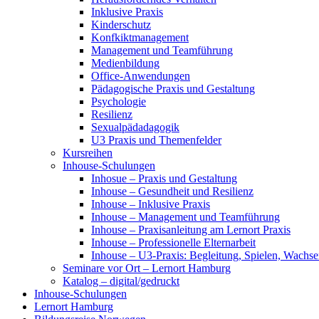
Inklusive Praxis
Kinderschutz
Konfkiktmanagement
Management und Teamführung
Medienbildung
Office-Anwendungen
Pädagogische Praxis und Gestaltung
Psychologie
Resilienz
Sexualpädadagogik
U3 Praxis und Themenfelder
Kursreihen
Inhouse-Schulungen
Inhosue – Praxis und Gestaltung
Inhouse – Gesundheit und Resilienz
Inhouse – Inklusive Praxis
Inhouse – Management und Teamführung
Inhouse – Praxisanleitung am Lernort Praxis
Inhouse – Professionelle Elternarbeit
Inhouse – U3-Praxis: Begleitung, Spielen, Wachs
Seminare vor Ort – Lernort Hamburg
Katalog – digital/gedruckt
Inhouse-Schulungen
Lernort Hamburg