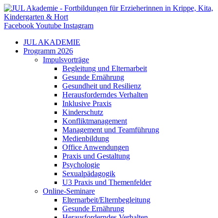
Zum
Inhalt
springen
Facebook
Youtube
Instagram
JUL AKADEMIE
Programm 2026
Impulsvorträge
Begleitung und Elternarbeit
Gesunde Ernährung
Gesundheit und Resilienz
Herausforderndes Verhalten
Inklusive Praxis
Kinderschutz
Konfliktmanagement
Management und Teamführung
Medienbildung
Office Anwendungen
Praxis und Gestaltung
Psychologie
Sexualpädagogik
U3 Praxis und Themenfelder
Online-Seminare
Elternarbeit/Elternbegleitung
Gesunde Ernährung
Herausforderndes Verhalten