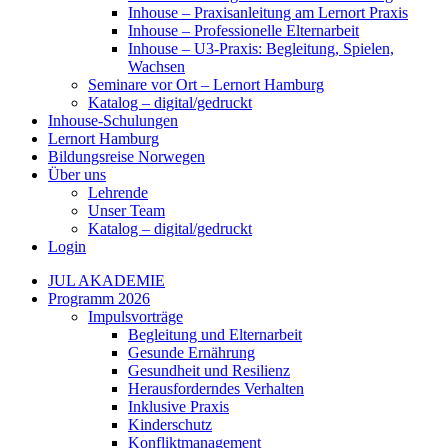
Inhouse – Praxisanleitung am Lernort Praxis
Inhouse – Professionelle Elternarbeit
Inhouse – U3-Praxis: Begleitung, Spielen,
Wachsen
Seminare vor Ort – Lernort Hamburg
Katalog – digital/gedruckt
Inhouse-Schulungen
Lernort Hamburg
Bildungsreise Norwegen
Über uns
Lehrende
Unser Team
Katalog – digital/gedruckt
Login
JUL AKADEMIE
Programm 2026
Impulsvorträge
Begleitung und Elternarbeit
Gesunde Ernährung
Gesundheit und Resilienz
Herausforderndes Verhalten
Inklusive Praxis
Kinderschutz
Konfliktmanagement