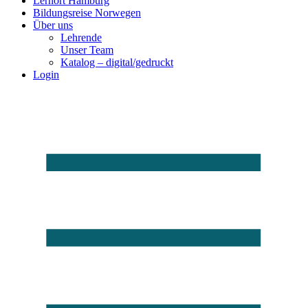
Lernort Hamburg
Bildungsreise Norwegen
Über uns
Lehrende
Unser Team
Katalog – digital/gedruckt
Login