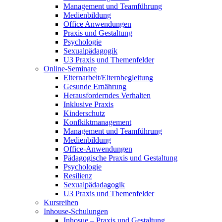
Management und Teamführung
Medienbildung
Office Anwendungen
Praxis und Gestaltung
Psychologie
Sexualpädagogik
U3 Praxis und Themenfelder
Online-Seminare
Elternarbeit/Elternbegleitung
Gesunde Ernährung
Herausforderndes Verhalten
Inklusive Praxis
Kinderschutz
Konfkiktmanagement
Management und Teamführung
Medienbildung
Office-Anwendungen
Pädagogische Praxis und Gestaltung
Psychologie
Resilienz
Sexualpädadagogik
U3 Praxis und Themenfelder
Kursreihen
Inhouse-Schulungen
Inhosue – Praxis und Gestaltung