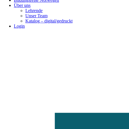
Bildungsreise Norwegen
Über uns
Lehrende
Unser Team
Katalog – digital/gedruckt
Login