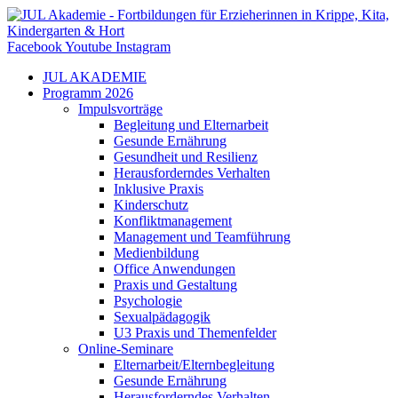
Zum
Inhalt
springen
Facebook
Youtube
Instagram
JUL AKADEMIE
Programm 2026
Impulsvorträge
Begleitung und Elternarbeit
Gesunde Ernährung
Gesundheit und Resilienz
Herausforderndes Verhalten
Inklusive Praxis
Kinderschutz
Konfliktmanagement
Management und Teamführung
Medienbildung
Office Anwendungen
Praxis und Gestaltung
Psychologie
Sexualpädagogik
U3 Praxis und Themenfelder
Online-Seminare
Elternarbeit/Elternbegleitung
Gesunde Ernährung
Herausforderndes Verhalten