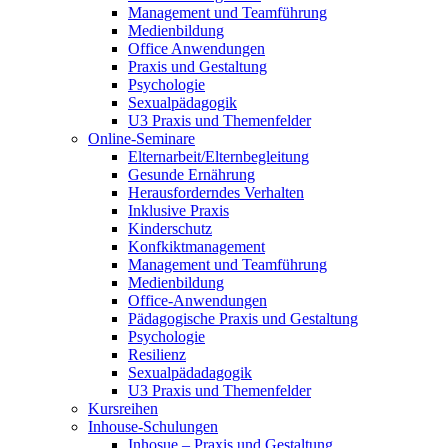
Management und Teamführung
Medienbildung
Office Anwendungen
Praxis und Gestaltung
Psychologie
Sexualpädagogik
U3 Praxis und Themenfelder
Online-Seminare
Elternarbeit/Elternbegleitung
Gesunde Ernährung
Herausforderndes Verhalten
Inklusive Praxis
Kinderschutz
Konfkiktmanagement
Management und Teamführung
Medienbildung
Office-Anwendungen
Pädagogische Praxis und Gestaltung
Psychologie
Resilienz
Sexualpädadagogik
U3 Praxis und Themenfelder
Kursreihen
Inhouse-Schulungen
Inhosue – Praxis und Gestaltung