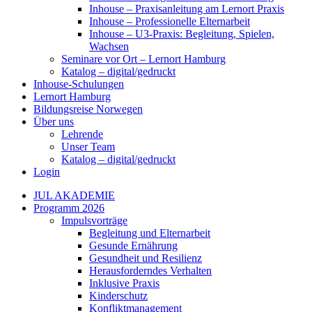
Inhouse – Praxisanleitung am Lernort Praxis
Inhouse – Professionelle Elternarbeit
Inhouse – U3-Praxis: Begleitung, Spielen,
Wachsen
Seminare vor Ort – Lernort Hamburg
Katalog – digital/gedruckt
Inhouse-Schulungen
Lernort Hamburg
Bildungsreise Norwegen
Über uns
Lehrende
Unser Team
Katalog – digital/gedruckt
Login
JUL AKADEMIE
Programm 2026
Impulsvorträge
Begleitung und Elternarbeit
Gesunde Ernährung
Gesundheit und Resilienz
Herausforderndes Verhalten
Inklusive Praxis
Kinderschutz
Konfliktmanagement