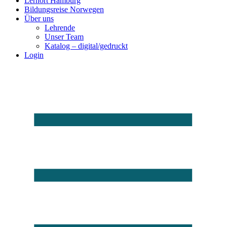
Lernort Hamburg
Bildungsreise Norwegen
Über uns
Lehrende
Unser Team
Katalog – digital/gedruckt
Login