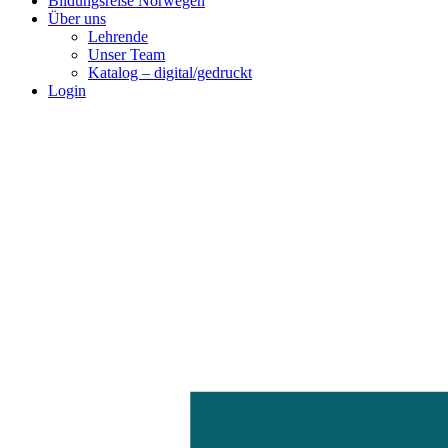
Bildungsreise Norwegen
Über uns
Lehrende
Unser Team
Katalog – digital/gedruckt
Login