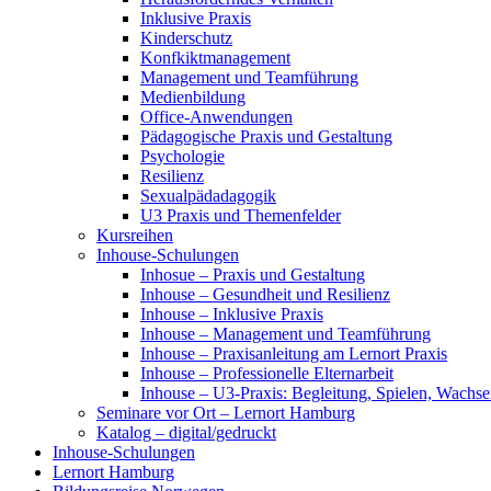
Inklusive Praxis
Kinderschutz
Konfkiktmanagement
Management und Teamführung
Medienbildung
Office-Anwendungen
Pädagogische Praxis und Gestaltung
Psychologie
Resilienz
Sexualpädadagogik
U3 Praxis und Themenfelder
Kursreihen
Inhouse-Schulungen
Inhosue – Praxis und Gestaltung
Inhouse – Gesundheit und Resilienz
Inhouse – Inklusive Praxis
Inhouse – Management und Teamführung
Inhouse – Praxisanleitung am Lernort Praxis
Inhouse – Professionelle Elternarbeit
Inhouse – U3-Praxis: Begleitung, Spielen, Wachs
Seminare vor Ort – Lernort Hamburg
Katalog – digital/gedruckt
Inhouse-Schulungen
Lernort Hamburg