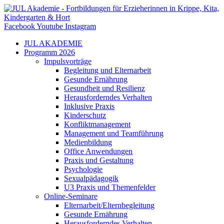
Zum
Inhalt
springen
Facebook
Youtube
Instagram
JUL AKADEMIE
Programm 2026
Impulsvorträge
Begleitung und Elternarbeit
Gesunde Ernährung
Gesundheit und Resilienz
Herausforderndes Verhalten
Inklusive Praxis
Kinderschutz
Konfliktmanagement
Management und Teamführung
Medienbildung
Office Anwendungen
Praxis und Gestaltung
Psychologie
Sexualpädagogik
U3 Praxis und Themenfelder
Online-Seminare
Elternarbeit/Elternbegleitung
Gesunde Ernährung
Herausforderndes Verhalten