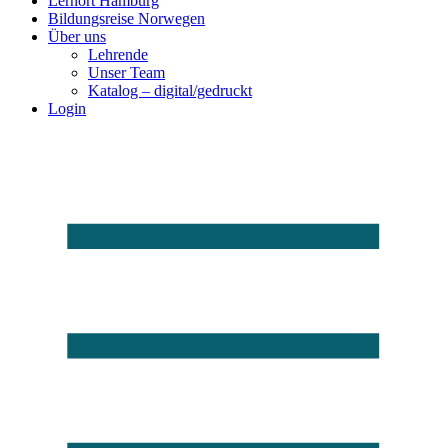
Lernort Hamburg
Bildungsreise Norwegen
Über uns
Lehrende
Unser Team
Katalog – digital/gedruckt
Login