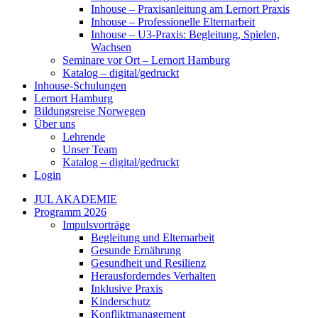
Inhouse – Praxisanleitung am Lernort Praxis
Inhouse – Professionelle Elternarbeit
Inhouse – U3-Praxis: Begleitung, Spielen,
Wachsen
Seminare vor Ort – Lernort Hamburg
Katalog – digital/gedruckt
Inhouse-Schulungen
Lernort Hamburg
Bildungsreise Norwegen
Über uns
Lehrende
Unser Team
Katalog – digital/gedruckt
Login
JUL AKADEMIE
Programm 2026
Impulsvorträge
Begleitung und Elternarbeit
Gesunde Ernährung
Gesundheit und Resilienz
Herausforderndes Verhalten
Inklusive Praxis
Kinderschutz
Konfliktmanagement