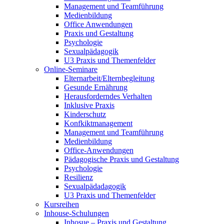
Management und Teamführung
Medienbildung
Office Anwendungen
Praxis und Gestaltung
Psychologie
Sexualpädagogik
U3 Praxis und Themenfelder
Online-Seminare
Elternarbeit/Elternbegleitung
Gesunde Ernährung
Herausforderndes Verhalten
Inklusive Praxis
Kinderschutz
Konfkiktmanagement
Management und Teamführung
Medienbildung
Office-Anwendungen
Pädagogische Praxis und Gestaltung
Psychologie
Resilienz
Sexualpädadagogik
U3 Praxis und Themenfelder
Kursreihen
Inhouse-Schulungen
Inhosue – Praxis und Gestaltung