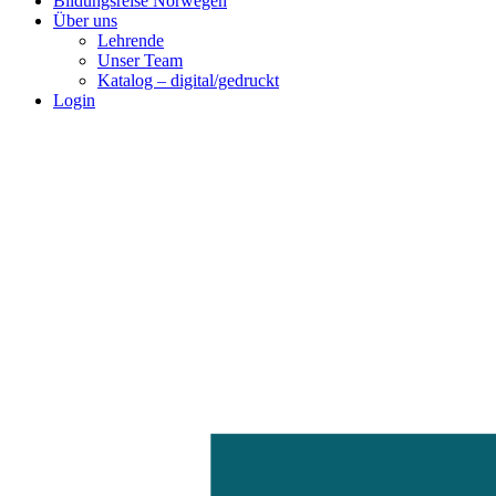
Bildungsreise Norwegen
Über uns
Lehrende
Unser Team
Katalog – digital/gedruckt
Login