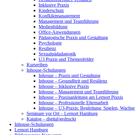
Inklusive Praxis
Kinderschutz
Konfkiktmanagement
Management und Teamführung
Medienbildung
Office-Anwendungen
Pädagogische Praxis und Gestaltung
Psychologie
Resilienz
Sexualpädadagogik
U3 Praxis und Themenfelder
Kursreihen
Inhouse-Schulungen
Inhosue – Praxis und Gestaltung
Inhouse – Gesundheit und Resilienz
Inhouse – Inklusive Praxis
Inhouse – Management und Teamführung
Inhouse – Praxisanleitung am Lernort Praxis
Inhouse – Professionelle Elternarbeit
Inhouse – U3-Praxis: Begleitung, Spielen, Wachs
Seminare vor Ort – Lernort Hamburg
Katalog – digital/gedruckt
Inhouse-Schulungen
Lernort Hamburg