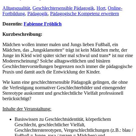
Alltagsqualität
,
Geschlechtersensible Pädagogik
,
Hort
,
Online-
Fortbildung
,
Pädagogik
,
Pädagogische Kompetenz erweitern
Dozentin:
Fabienne Fröhlich
Kurzbeschreibung:
Mädchen wollen immer malen und Jungs lieben Fußball, ein
Mädchen, das „Jungsklamotten“ trägt ist kein Mädchen mehr, der
Junge im Kleid wird später sicher mal schwul und trans* ist nur eine
Modeerscheinung? Solche alltagsweltlichen und binären
Geschlechtervorstellungen begrenzen noch immer die pädagogische
Praxis und damit auch die Entwicklung der Kinder.
Wie kann eine geschlechtersensible Pädagogik gelingen, die ohne
die Verfestigung normativer Geschlechterbilder und einengender
Stereotype auskommt und geschlechtliche Vielfalt professionell
berücksichtigt?
Inhalte der Veranstaltung:
Basiswissen zu Geschlechtsidentität, körperlichem
Geschlecht, geschlechtlicher Vielfalt,
Geschlechterstereotypen, Vergeschlechtlichungen (z.B.: blau /
Fußball = Junge, rosa / tanzen = Mädchen) und