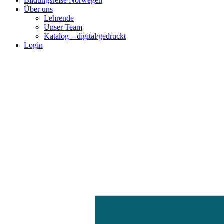
Bildungsreise Norwegen
Über uns
Lehrende
Unser Team
Katalog – digital/gedruckt
Login