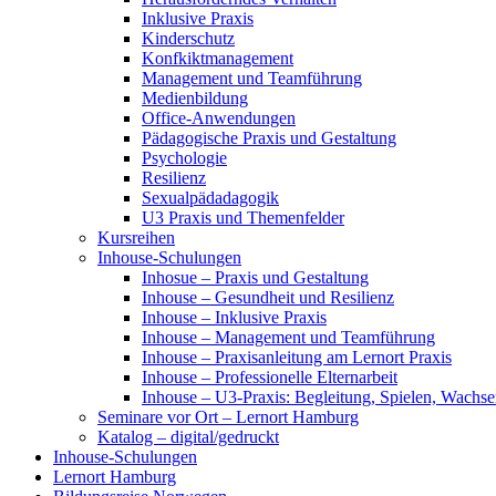
Inklusive Praxis
Kinderschutz
Konfkiktmanagement
Management und Teamführung
Medienbildung
Office-Anwendungen
Pädagogische Praxis und Gestaltung
Psychologie
Resilienz
Sexualpädadagogik
U3 Praxis und Themenfelder
Kursreihen
Inhouse-Schulungen
Inhosue – Praxis und Gestaltung
Inhouse – Gesundheit und Resilienz
Inhouse – Inklusive Praxis
Inhouse – Management und Teamführung
Inhouse – Praxisanleitung am Lernort Praxis
Inhouse – Professionelle Elternarbeit
Inhouse – U3-Praxis: Begleitung, Spielen, Wachs
Seminare vor Ort – Lernort Hamburg
Katalog – digital/gedruckt
Inhouse-Schulungen
Lernort Hamburg