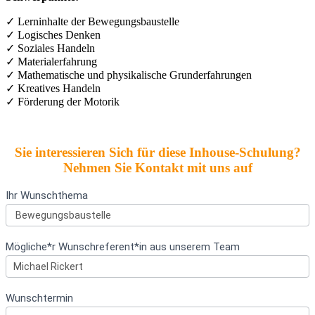
✓ Lerninhalte der Bewegungsbaustelle
✓ Logisches Denken
✓ Soziales Handeln
✓ Materialerfahrung
✓ Mathematische und physikalische Grunderfahrungen
✓ Kreatives Handeln
✓ Förderung der Motorik
Sie interessieren Sich für diese Inhouse-Schulung?
Nehmen Sie Kontakt mit uns auf
Kontakt
Ihr Wunschthema
Bewegungsbaustelle
–
Inhouse-
Mögliche*r Wunschreferent*in aus unserem Team
Angebote
für
den
Kindergarten
Wunschtermin