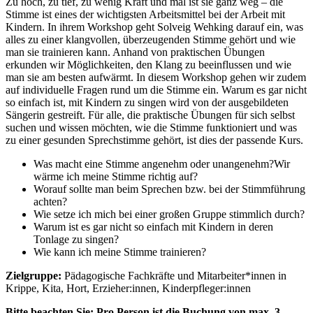
Zu hoch, zu tief, zu wenig Kraft und mal ist sie ganz weg – die
Stimme ist eines der wichtigsten Arbeitsmittel bei der Arbeit mit
Kindern. In ihrem Workshop geht Solveig Wehking darauf ein, was
alles zu einer klangvollen, überzeugenden Stimme gehört und wie
man sie trainieren kann. Anhand von praktischen Übungen
erkunden wir Möglichkeiten, den Klang zu beeinflussen und wie
man sie am besten aufwärmt. In diesem Workshop gehen wir zudem
auf individuelle Fragen rund um die Stimme ein. Warum es gar nicht
so einfach ist, mit Kindern zu singen wird von der ausgebildeten
Sängerin gestreift. Für alle, die praktische Übungen für sich selbst
suchen und wissen möchten, wie die Stimme funktioniert und was
zu einer gesunden Sprechstimme gehört, ist dies der passende Kurs.
Was macht eine Stimme angenehm oder unangenehm?Wir
wärme ich meine Stimme richtig auf?
Worauf sollte man beim Sprechen bzw. bei der Stimmführung
achten?
Wie setze ich mich bei einer großen Gruppe stimmlich durch?
Warum ist es gar nicht so einfach mit Kindern in deren
Tonlage zu singen?
Wie kann ich meine Stimme trainieren?
Zielgruppe:
Pädagogische Fachkräfte und Mitarbeiter*innen in
Krippe, Kita, Hort, Erzieher:innen, Kinderpfleger:innen
Bitte beachten Sie: Pro Person ist die Buchung von max. 3